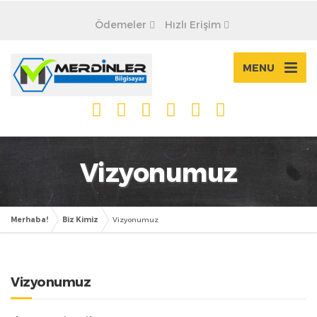
Ödemeler
Hızlı Erişim
MENU
Vizyonumuz
Merhaba!
Biz Kimiz
Vizyonumuz
Vizyonumuz